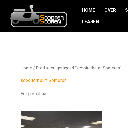
Ga
HOME
OVER
naar
de
LEASEN
inhoud
Home
/ Producten getagged “scooiterbeurt Someren”
scooiterbeurt Someren
Enig resultaat