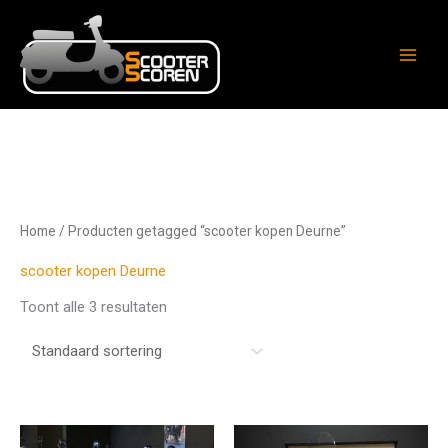
Ga
naar
de
inhoud
Home
/ Producten getagged “scooter kopen Deurne”
scooter kopen Deurne
Toont alle 3 resultaten