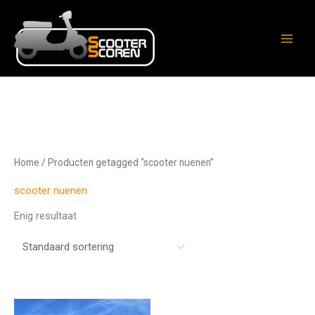
Ga
naar
de
inhoud
Home
/ Producten getagged “scooter nuenen”
scooter nuenen
Enig resultaat