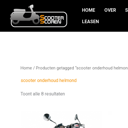
Ga
HOME
OVER
naar
de
LEASEN
inhoud
Home
/ Producten getagged “scooter onderhoud helmon
scooter onderhoud helmond
Toont alle 8 resultaten