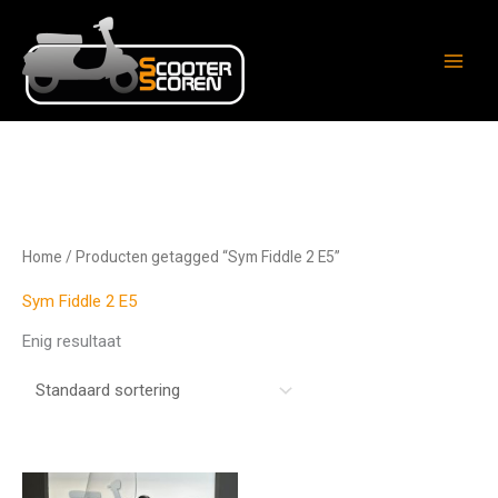
Ga
naar
de
inhoud
Home
/ Producten getagged “Sym Fiddle 2 E5”
Sym Fiddle 2 E5
Enig resultaat