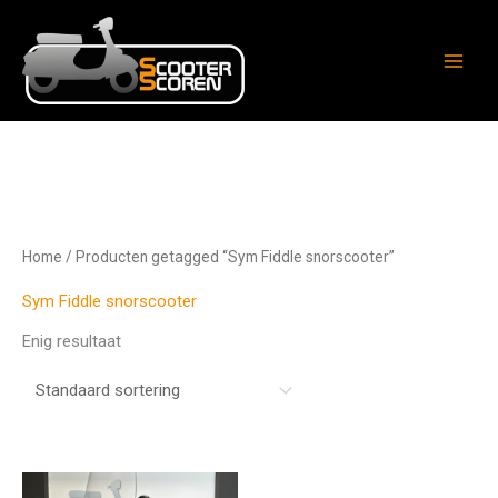
Ga
naar
de
inhoud
Home
/ Producten getagged “Sym Fiddle snorscooter”
Sym Fiddle snorscooter
Enig resultaat