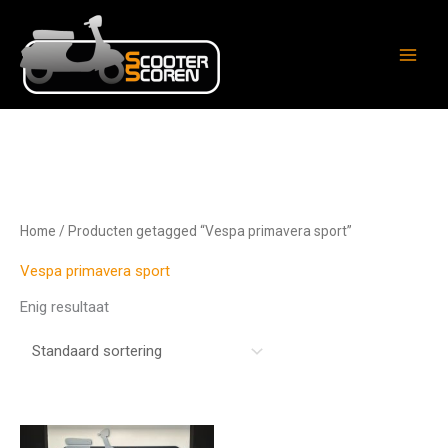
Ga
naar
de
inhoud
Home
/ Producten getagged “Vespa primavera sport”
Vespa primavera sport
Enig resultaat