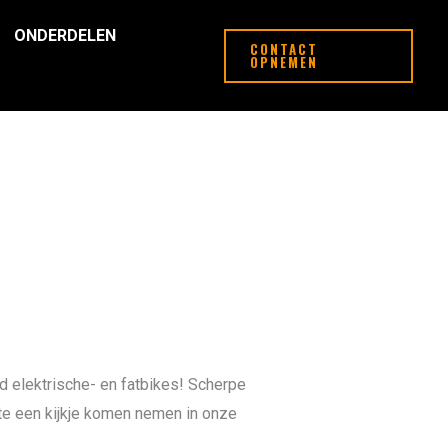
ONDERDELEN
CONTACT
OPNEMEN
d elektrische- en fatbikes! Scherpe
ste een kijkje komen nemen in onze