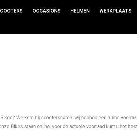
SCOOTERS
OCCASIONS
HELMEN
WERKPLAATS
 Bikes? Welkom bij scooterscoren. wij hebben een ruime voorraa
 onze Bikes staan online, voor de actuele voorraad kunt u het be