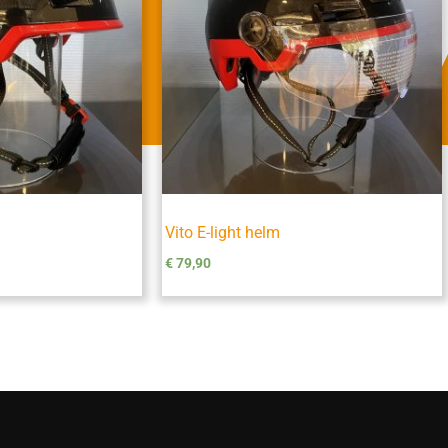
Vito E-light helm
€
79,90