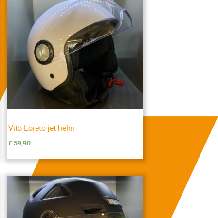
Vito Loreto jet helm
€
59,90