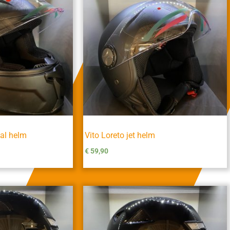
al helm
Vito Loreto jet helm
€
59,90