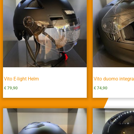
Vito E-light Helm
Vito duomo integra
€
79,90
€
74,90