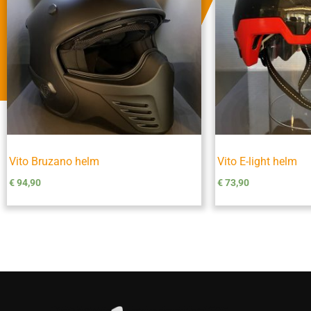
Vito Bruzano helm
Vito E-light helm
€
94,90
€
73,90