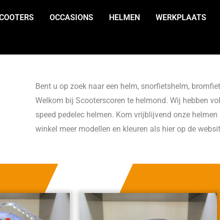
COOTERS
OCCASIONS
HELMEN
WERKPLAATS
Bent u op zoek naar een helm, snorfietshelm, bromfi
Welkom bij Scooterscoren te helmond. Wij hebben vo
speed pedelec helmen. Kom vrijblijvend onze helmen b
winkel meer modellen en kleuren als hier op de websi