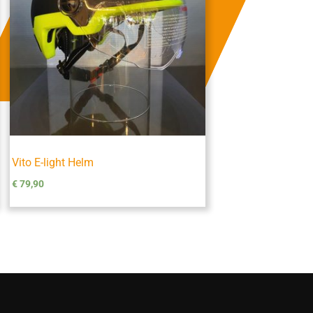
Vito E-light Helm
€
79,90