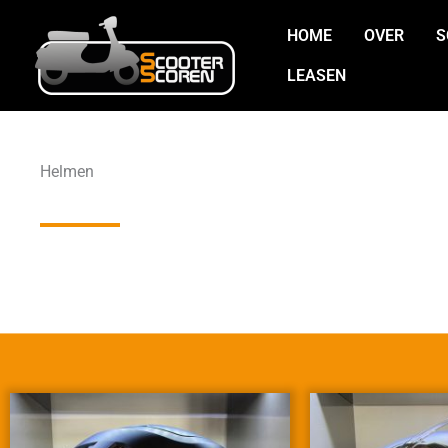
Ga
HOME
OVER
S
naar
de
LEASEN
inhoud
Helmen