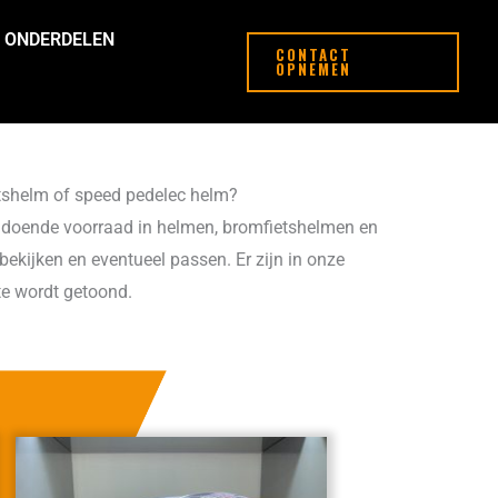
ONDERDELEN
CONTACT
OPNEMEN
etshelm of speed pedelec helm?
ldoende voorraad in helmen, bromfietshelmen en
ekijken en eventueel passen. Er zijn in onze
te wordt getoond.