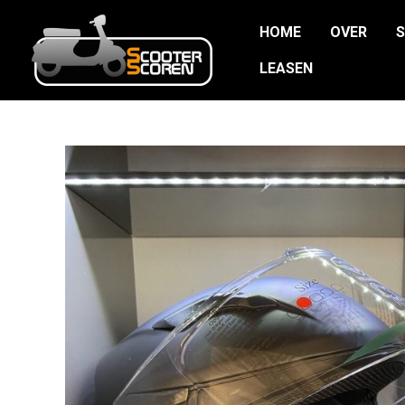
Ga
HOME
OVER
naar
de
LEASEN
inhoud