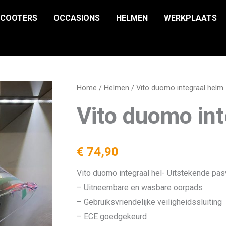
SCOOTERS
OCCASIONS
HELMEN
WERKPLAATS
Home
/
Helmen
/ Vito duomo integraal helm
Vito duomo int
€
74,90
Vito duomo integraal hel- Uitstekende pa
– Uitneembare en wasbare oorpads
– Gebruiksvriendelijke veiligheidssluiting
– ECE goedgekeurd