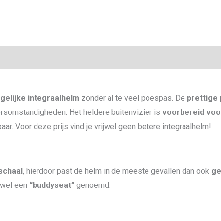
gelijke integraalhelm
zonder al te veel poespas. De
prettige
rsomstandigheden. Het heldere buitenvizier is
voorbereid voor
r. Voor deze prijs vind je vrijwel geen betere integraalhelm!
schaal
, hierdoor past de helm in de meeste gevallen dan ook
ge
 wel een
“buddyseat”
genoemd.