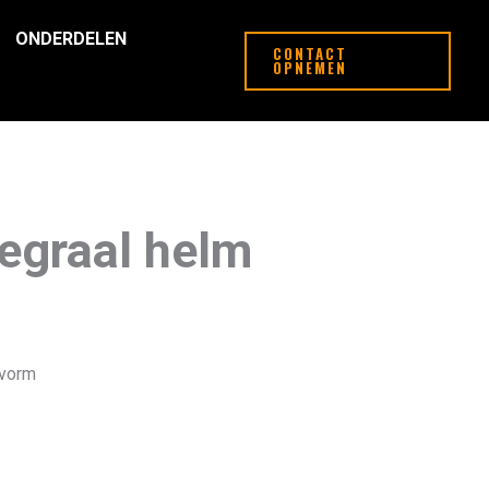
ONDERDELEN
CONTACT
OPNEMEN
egraal helm
svorm