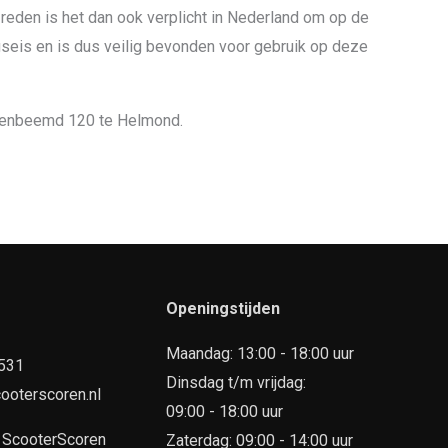
 reden is het dan ook verplicht in Nederland om op de
seis en is dus veilig bevonden voor gebruik op deze
enbeemd 120 te Helmond.
Openingstijden
Maandag: 13:00 - 18:00 uur
7531
Dinsdag t/m vrijdag:
ooterscoren.nl
09:00 - 18:00 uur
n
ScooterScoren
Zaterdag: 09:00 - 14:00 uur