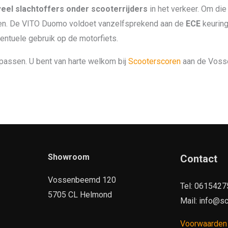
veel slachtoffers onder scooterrijders
in het verkeer. Om die
en. De VITO Duomo voldoet vanzelfsprekend aan de
ECE
keuring
entuele gebruik op de motorfiets.
 passen. U bent van harte welkom bij
Scooterscoren
aan de Voss
Showroom
Contact
Vossenbeemd 120
Tel: 061542
5705 CL Helmond
Mail: info@sc
Voorwaarde