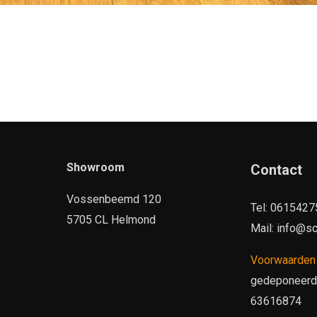
Showroom
Contact
Vossenbeemd 120
Tel: 061542
5705 CL Helmond
Mail: info@sc
Voorwaarde
gedeponeerd b
63616874