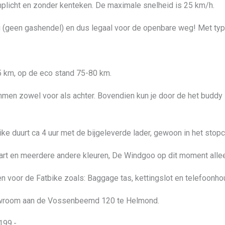
plicht en zonder kenteken. De maximale snelheid is 25 km/h.
g (geen gashendel) en dus legaal voor de openbare weg! Met ty
5 km, op de eco stand 75-80 km.
emmen zowel voor als achter. Bovendien kun je door de het buddy
 duurt ca 4 uur met de bijgeleverde lader, gewoon in het stopcont
art en meerdere andere kleuren, De Windgoo op dit moment allee
gen voor de Fatbike zoals: Baggage tas, kettingslot en telefoonho
owroom aan de Vossenbeemd 120 te Helmond.
199,-