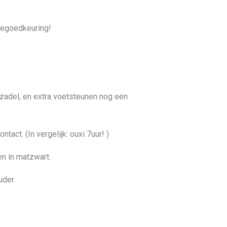
pegoedkeuring!
 zadel, en extra voetsteunen nog een
act. (In vergelijk: ouxi 7uur! )
n in matzwart.
uder.