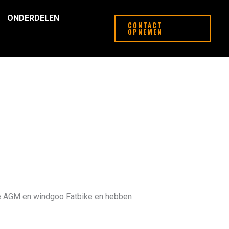
ONDERDELEN
CONTACT
OPNEMEN
che AGM en windgoo Fatbike en hebben