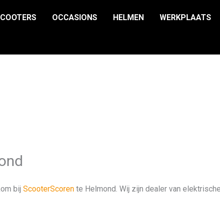
SCOOTERS
OCCASIONS
HELMEN
WERKPLAATS
mond
om bij
ScooterScoren
te Helmond. Wij zijn dealer van elektris