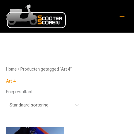
Ga
naar
de
inhoud
Home
/ Producten getagged “Art 4”
Art 4
Enig resultaat