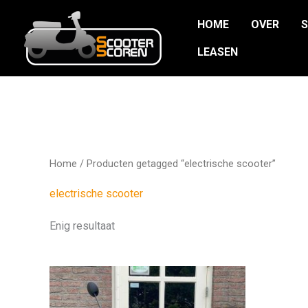
Ga
HOME
OVER
naar
de
LEASEN
inhoud
Home
/ Producten getagged “electrische scooter”
electrische scooter
Enig resultaat