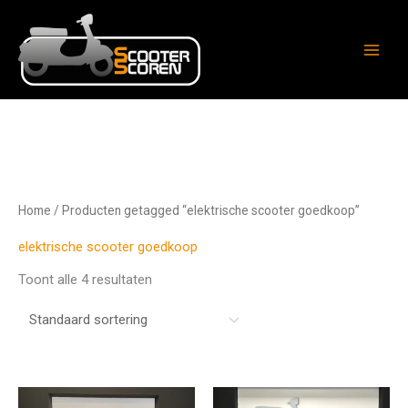
Ga
naar
de
inhoud
Home
/ Producten getagged “elektrische scooter goedkoop”
elektrische scooter goedkoop
Toont alle 4 resultaten