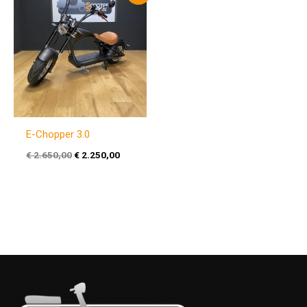
prijs
prijs
was:
is:
€ 2.650,00.
€ 2.250,00.
E-Chopper 3.0
€
2.650,00
€
2.250,00