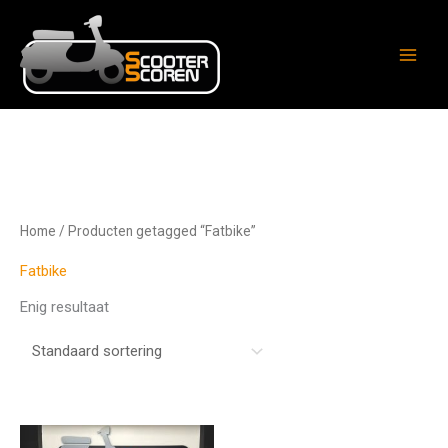
Ga
naar
de
inhoud
Home
/ Producten getagged “Fatbike”
Fatbike
Enig resultaat