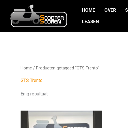
Ga
HOME
OVER
naar
de
LEASEN
inhoud
Home
/ Producten getagged “GTS Trento”
GTS Trento
Enig resultaat