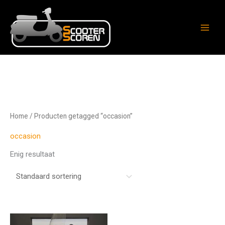
Ga
naar
de
inhoud
Home
/ Producten getagged “occasion”
occasion
Enig resultaat