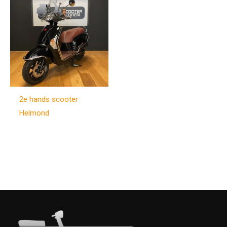
2e hands scooter
Helmond