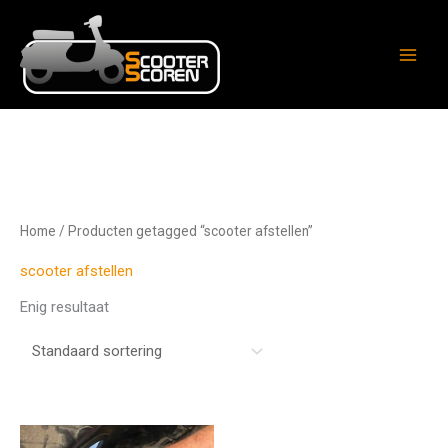
Ga
naar
de
inhoud
Home
/ Producten getagged “scooter afstellen”
scooter afstellen
Enig resultaat