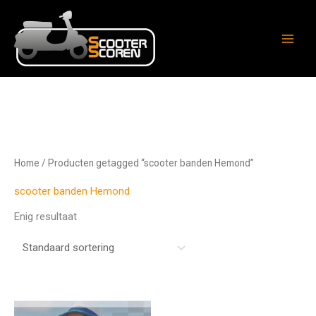
Ga
naar
de
inhoud
Home
/ Producten getagged “scooter banden Hemond”
scooter banden Hemond
Enig resultaat