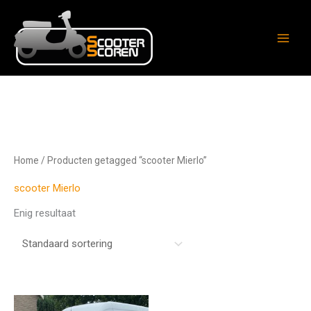
Ga
naar
de
inhoud
Home
/ Producten getagged “scooter Mierlo”
scooter Mierlo
Enig resultaat