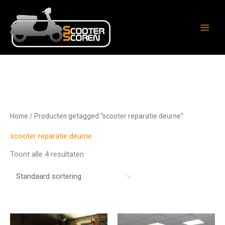
Ga
naar
de
inhoud
Home
/ Producten getagged “scooter reparatie deurne”
scooter reparatie deurne
Toont alle 4 resultaten