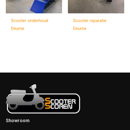
Scooter onderhoud
Scooter reparatie
Deurne
Deurne
Showroom