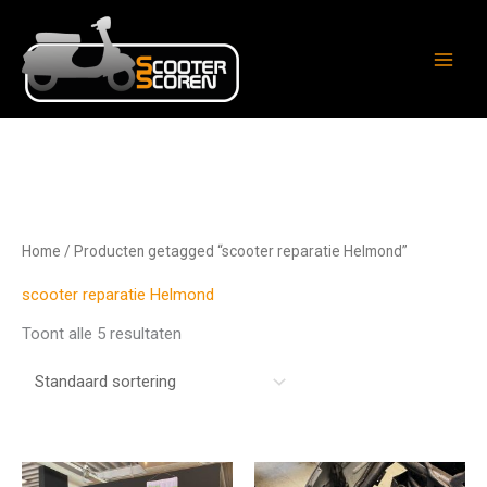
Ga
naar
de
inhoud
Home
/ Producten getagged “scooter reparatie Helmond”
scooter reparatie Helmond
Toont alle 5 resultaten