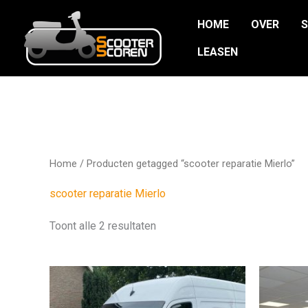
Ga
HOME
OVER
naar
de
LEASEN
inhoud
Home
/ Producten getagged “scooter reparatie Mierlo”
scooter reparatie Mierlo
Toont alle 2 resultaten