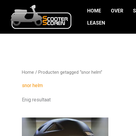
Ga
HOME
OVER
naar
de
LEASEN
inhoud
Home
/ Producten getagged “snor helm”
snor helm
Enig resultaat