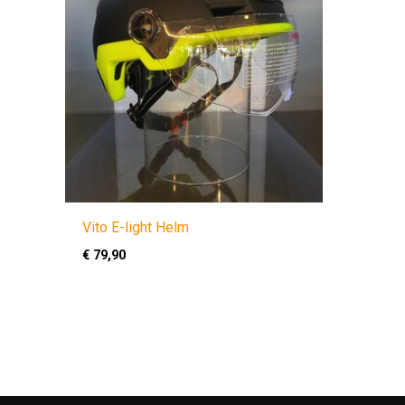
Vito E-light Helm
€
79,90