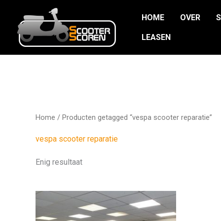
Ga
HOME
OVER
naar
de
LEASEN
inhoud
Home
/ Producten getagged “vespa scooter reparatie”
vespa scooter reparatie
Enig resultaat