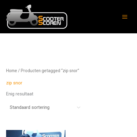
Ga
naar
de
inhoud
Home
/ Producten getagged “zip snor”
zip snor
Enig resultaat