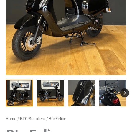
Home
/
BTC Scooters
/ Btc Felice