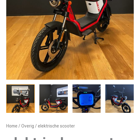
Home
/
Overig
/ elektrische scooter