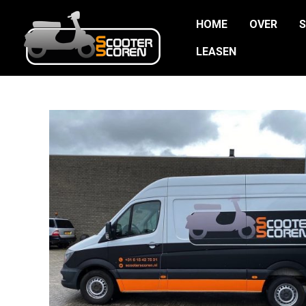
Ga
HOME
OVER
naar
de
LEASEN
inhoud