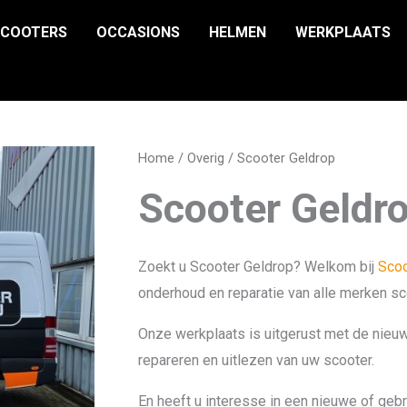
SCOOTERS
OCCASIONS
HELMEN
WERKPLAATS
Home
/
Overig
/ Scooter Geldrop
Scooter Geldr
Zoekt u Scooter Geldrop? Welkom bij
Scoo
onderhoud en reparatie van alle merken sc
Onze werkplaats is uitgerust met de nieu
repareren en uitlezen van uw scooter.
En heeft u interesse in een nieuwe of geb