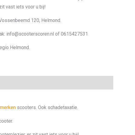
 vast iets voor u bij!
: Vossenbeemd 120, Helmond.
ak: info@scooterscoren.nl of 0615427531
 regio Helmond.
e merken
scooters. Ook schadetaxatie.
ooter.
erplezier, er zit vast iets voor u bij!