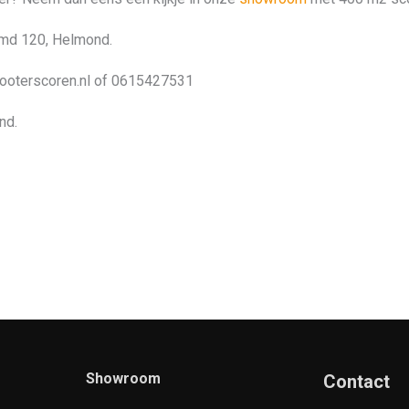
emd 120, Helmond.
cooterscoren.nl of 0615427531
nd.
Showroom
Contact