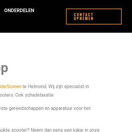
ONDERDELEN
CONTACT
OPNEMEN
op
terScoren
te Helmond. Wij zijn specialist in
ooters. Ook schadetaxatie.
wste gereedschappen en apparatuur voor het
ruikte scooter? Neem dan eens een kijkje in onze