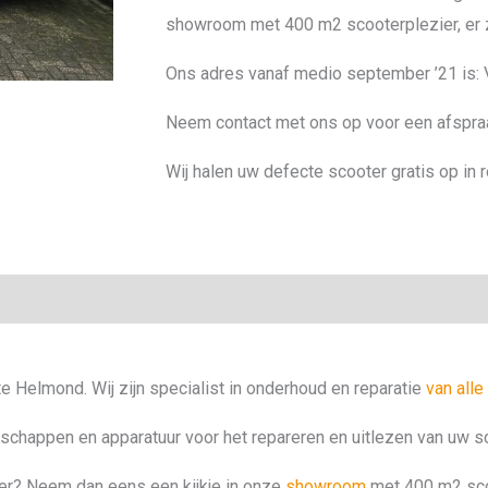
showroom met 400 m2 scooterplezier, er zit
Ons adres vanaf medio september ’21 is
Neem contact met ons op voor een afspra
Wij halen uw defecte scooter gratis op in
e Helmond. Wij zijn specialist in onderhoud en reparatie
van all
chappen en apparatuur voor het repareren en uitlezen van uw sc
ter? Neem dan eens een kijkje in onze
showroom
met 400 m2 scoot