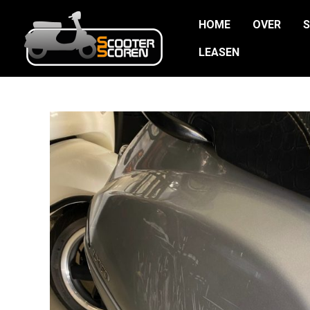
Ga
HOME
OVER
naar
de
LEASEN
inhoud