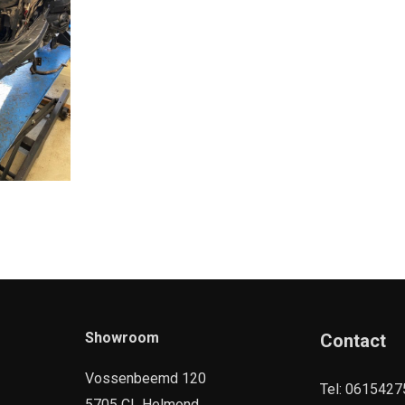
Showroom
Contact
Vossenbeemd 120
Tel: 061542
5705 CL Helmond