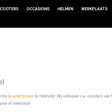
SCOOTERS
OCCASIONS
HELMEN
WERKPLAATS
el
m bij
ScooterScoren
te Helmond. Wij verkopen o.a. scooters van h
ine of elektrisch.