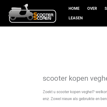
Ga
HOME
OVER
naar
de
LEASEN
inhoud
scooter kopen vegh
Zoekt u scooter kopen veghel? welko
enz. Zowel nieuw als gebruikte en benz