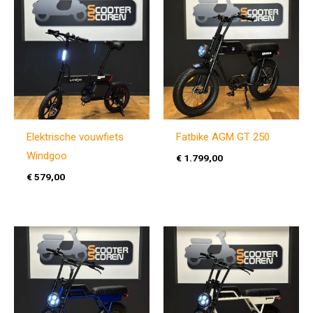
Elektrische vouwfiets
Fatbike AGM GT 250
Windgoo
€
1.799,00
€
579,00