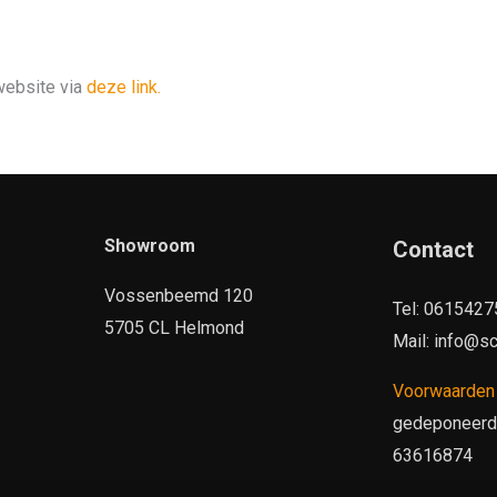
 website via
deze link.
Showroom
Contact
Vossenbeemd 120
Tel: 061542
5705 CL Helmond
Mail: info@sc
Voorwaarde
gedeponeerd b
63616874