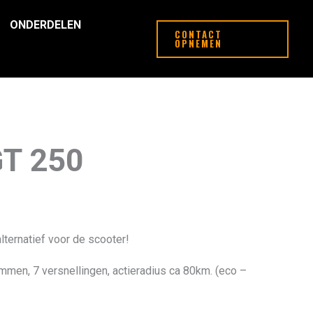
ONDERDELEN
CONTACT
OPNEMEN
GT 250
lternatief voor de scooter!
remmen, 7 versnellingen, actieradius ca 80km. (eco –