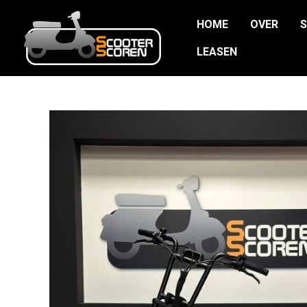
Ga
HOME
OVER
naar
de
LEASEN
inhoud