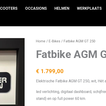
SCOOTERS
OCCASIONS
HELMEN
WERKPLAATS
Home
/
E-Bikes
/ Fatbike AGM GT 250
Fatbike AGM 
€
1.799,00
Elektrische Fatbike AGM GT 250, wit, Hét a
led verlichting, digitaal dashboard, schijf
stand) en op full power 60 km.