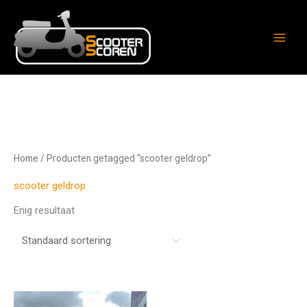
Ga
naar
de
inhoud
Home
/ Producten getagged “scooter geldrop”
scooter geldrop
Enig resultaat