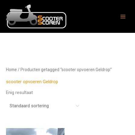
Ga
naar
de
inhoud
Home
/ Producten getagged “scooter opvoeren Geldrop”
scooter opvoeren Geldrop
Enig resultaat