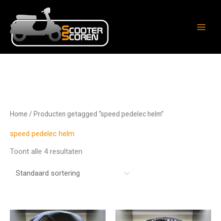
Ga
naar
de
inhoud
Home
/ Producten getagged “speed pedelec helm”
speed pedelec helm
Toont alle 4 resultaten